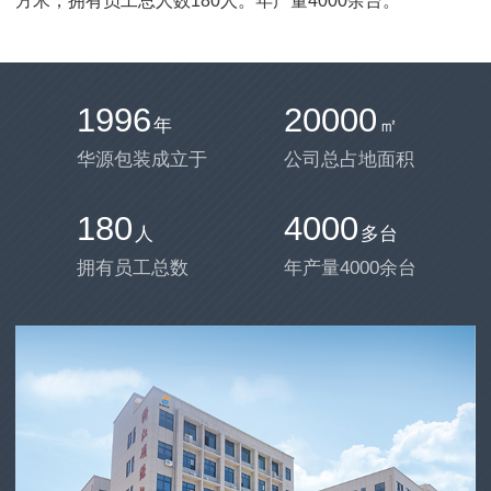
方米，拥有员工总人数180人。年产量4000余台。
1996
20000
年
㎡
华源包装成立于
公司总占地面积
180
4000
人
多台
拥有员工总数
年产量4000余台